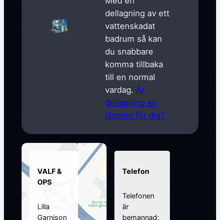
Med en
dellagning av ett
vattenskadat
badrum så kan
du snabbare
komma tillbaka
till en normal
vardag.
Är
dellagning en
lösning för dig?
VALF &
Telefon
OPS
Telefonen
Lilla
är
Garnison
bemannad: