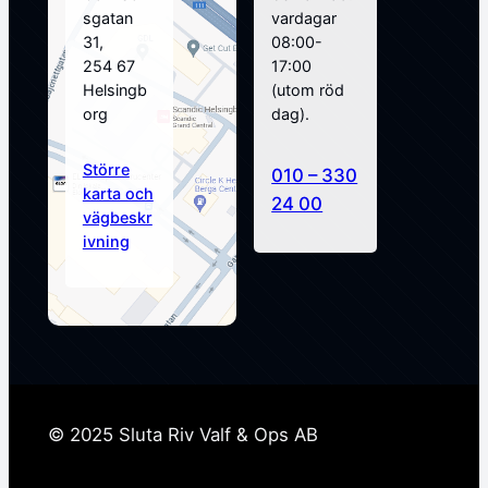
sgatan
vardagar
31,
08:00-
254 67
17:00
Helsingb
(utom röd
org
dag).
Större
010 – 330
karta och
24 00
vägbeskr
ivning
© 2025 Sluta Riv Valf & Ops AB