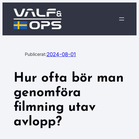
Hoppa
till
innehåll
2024-08-01
Publicerat:
Hur ofta bör man
genomföra
filmning utav
avlopp?