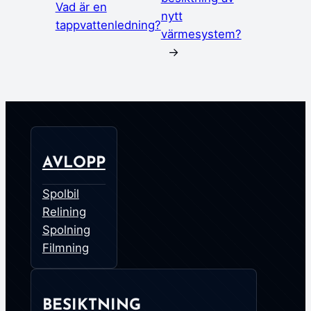
Vad är en
nytt
tappvattenledning?
värmesystem?
→
AVLOPP
Spolbil
Relining
Spolning
Filmning
BESIKTNING