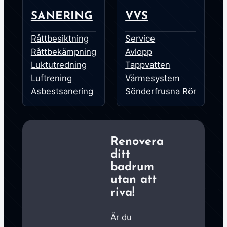
SANERING
VVS
Råttbesiktning
Service
Råttbekämpning
Avlopp
Luktutredning
Tappvatten
Luftrening
Värmesystem
Asbestsanering
Sönderfrusna Rör
Renovera
ditt
badrum
utan att
riva!
Är du