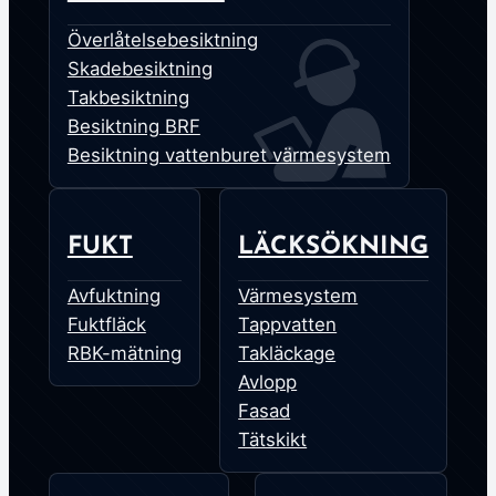
Överlåtelsebesiktning
Skadebesiktning
Takbesiktning
Besiktning BRF
Besiktning vattenburet värmesystem
FUKT
LÄCKSÖKNING
Avfuktning
Värmesystem
Fuktfläck
Tappvatten
RBK-mätning
Takläckage
Avlopp
Fasad
Tätskikt