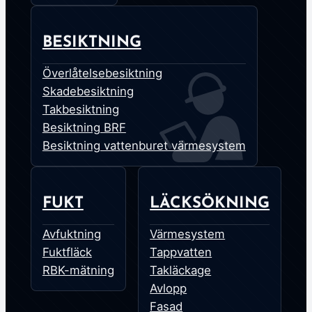
BESIKTNING
Överlåtelsebesiktning
Skadebesiktning
Takbesiktning
Besiktning BRF
Besiktning vattenburet värmesystem
FUKT
LÄCKSÖKNING
Avfuktning
Värmesystem
Fuktfläck
Tappvatten
RBK-mätning
Takläckage
Avlopp
Fasad