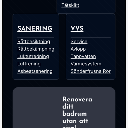
Tätskikt
SANERING
VVS
Råttbesiktning
Service
Råttbekämpning
Avlopp
Luktutredning
Tappvatten
Luftrening
Värmesystem
Asbestsanering
Sönderfrusna Rör
Renovera
ditt
badrum
utan att