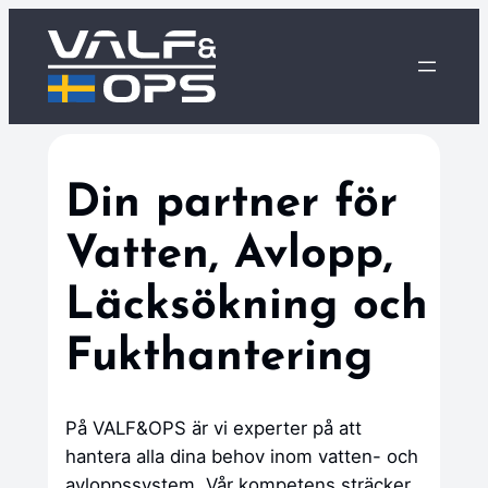
Hoppa
till
innehåll
Din partner för
Vatten, Avlopp,
Läcksökning och
Fukthantering
På VALF&OPS är vi experter på att
hantera alla dina behov inom vatten- och
avloppssystem. Vår kompetens sträcker