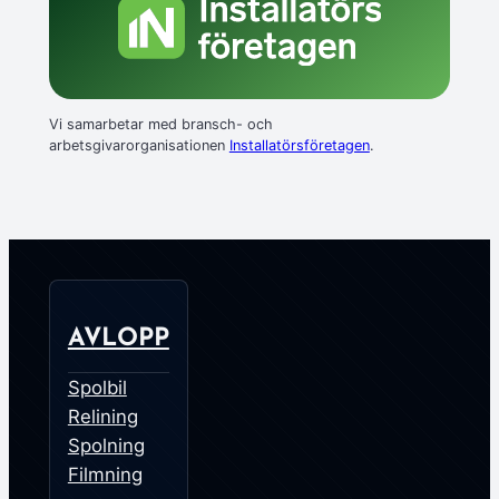
Vi samarbetar med bransch- och
arbetsgivarorganisationen
Installatörsföretagen
.
AVLOPP
Spolbil
Relining
Spolning
Filmning