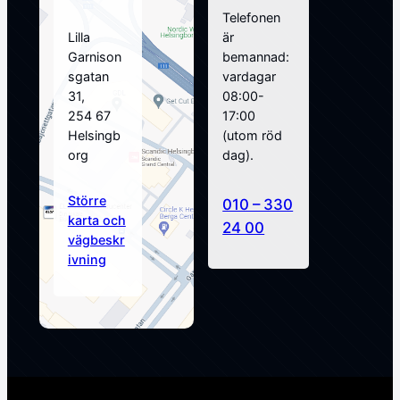
Telefonen
Lilla
är
Garnison
bemannad:
sgatan
vardagar
31,
08:00-
254 67
17:00
Helsingb
(utom röd
org
dag).
Större
010 – 330
karta och
24 00
vägbeskr
ivning