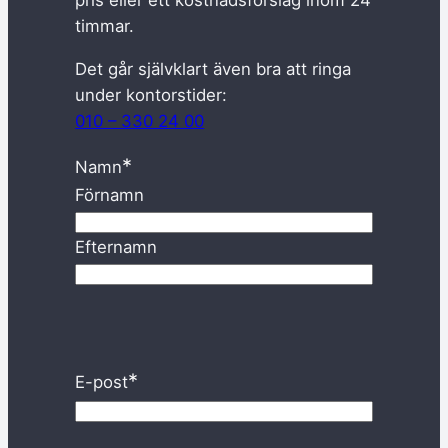
pris eller ett kostnadsförslag inom 24
timmar.
Det går självklart även bra att ringa
under kontorstider:
010 – 330 24 00
*
Namn
Förnamn
Efternamn
*
E-post