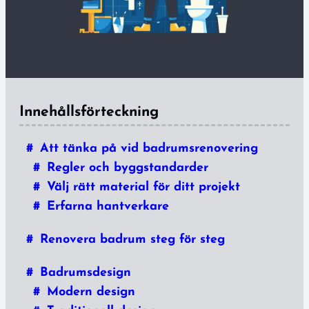
Innehållsförteckning
Att tänka på vid badrumsrenovering
Regler och byggstandarder
Välj rätt material för ditt projekt
Erfarna hantverkare
Renovera badrum steg för steg
Badrumsdesign
Modern design