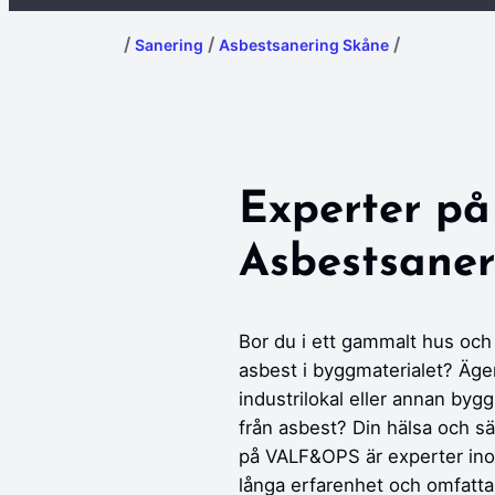
/
/
/
Sanering
Asbestsanering Skåne
Experter på
Asbestsaner
Bor du i ett gammalt hus och 
asbest i byggmaterialet? Äge
industrilokal eller annan by
från asbest? Din hälsa och säk
på VALF&OPS är experter in
långa erfarenhet och omfatt