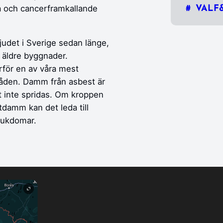
iga och cancerframkallande
VALF
bjudet i Sverige sedan länge,
 äldre byggnader.
rför en av våra mest
åden. Damm från asbest är
ut inte spridas. Om kroppen
damm kan det leda till
sjukdomar.