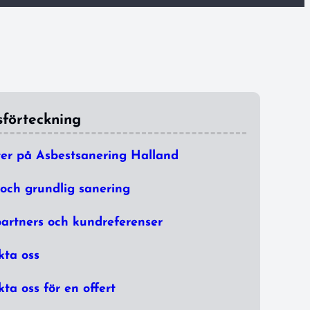
sförteckning
ter på Asbestsanering Halland
och grundlig sanering
artners och kundreferenser
kta oss
ta oss för en offert