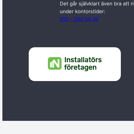
Det går självklart även bra att r
under kontorstider:
010 – 330 24 00