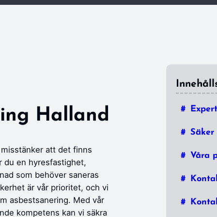
Innehåll
Exper
ing Halland
Säker 
misstänker att det finns
Våra p
r du en hyresfastighet,
ggnad som behöver saneras
Konta
erhet är vår prioritet, och vi
om asbestsanering. Med vår
Kontak
ande kompetens kan vi säkra