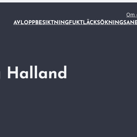
Om 
AVLOPP
BESIKTNING
FUKT
LÄCKSÖKNING
SAN
g Halland