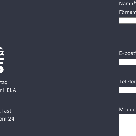
Namn
Förna
E-post
Telefo
tag
er HELA
Medde
t fast
inom 24