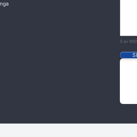
inga
0 av 600