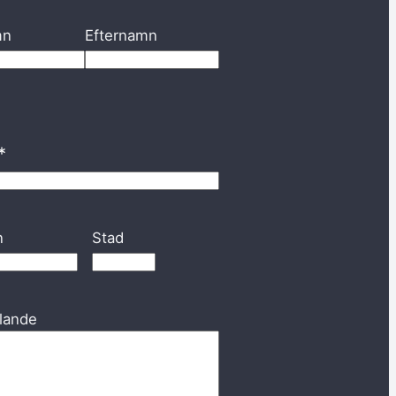
*
mn
Efternamn
*
S
n
Stad
t
a
d
lande