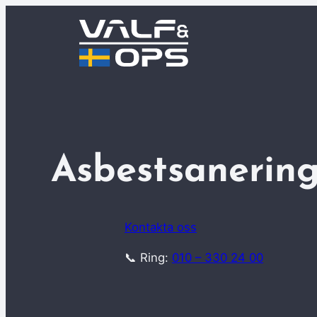
Hoppa
till
innehåll
Asbestsanerin
Kontakta oss
📞 Ring:
010 – 330 24 00