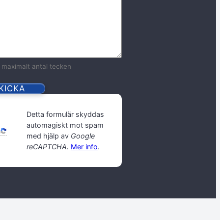
 maximalt antal tecken
Detta formulär skyddas
automagiskt mot spam
med hjälp av
Google
reCAPTCHA.
Mer info
.