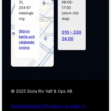
31,
08:00-
254 67
17:00
Helsingb
(utom röd
org
dag).
Större
010 – 330
karta och
24 00
vägbeskr
ivning
© 2025 Sluta Riv Valf & Ops AB
Integritetspolicy
Till toppen av sidan ↑