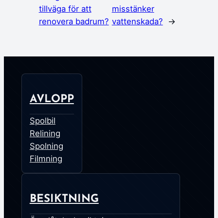
tillväga för att
misstänker
renovera badrum?
vattenskada?
→
AVLOPP
Spolbil
Relining
Spolning
Filmning
BESIKTNING