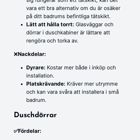
sig fungerar som ett tätskikt, kan det
vara ett bra alternativ om du är osäker
på ditt badrums befintliga tätskikt.
Lätt att hålla torrt:
Glasväggar och
dörrar i duschkabiner är lättare att
rengöra och torka av.
❌
Nackdelar:
Dyrare:
Kostar mer både i inköp och
installation.
Platskrävande:
Kräver mer utrymme
och kan vara svåra att installera i små
badrum.
Duschdörrar
✅Fördelar: