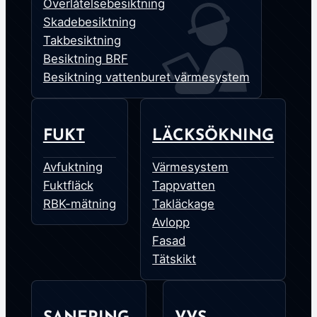
Överlåtelsebesiktning
Skadebesiktning
Takbesiktning
Besiktning BRF
Besiktning vattenburet värmesystem
FUKT
LÄCKSÖKNING
Avfuktning
Värmesystem
Fuktfläck
Tappvatten
RBK-mätning
Takläckage
Avlopp
Fasad
Tätskikt