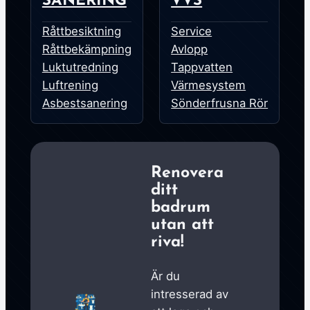
SANERING
VVS
Råttbesiktning
Service
Råttbekämpning
Avlopp
Luktutredning
Tappvatten
Luftrening
Värmesystem
Asbestsanering
Sönderfrusna Rör
Renovera
ditt
badrum
utan att
riva!
Är du
intresserad av