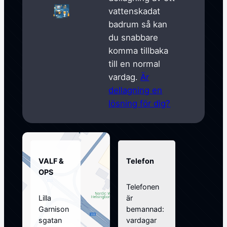
vattenskadat
badrum så kan
du snabbare
komma tillbaka
till en normal
vardag.
Är
dellagning en
lösning för dig?
VALF &
Telefon
OPS
Telefonen
Lilla
är
Garnison
bemannad:
sgatan
vardagar