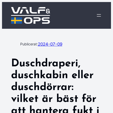
Hoppa
till
innehåll
2024-07-09
Publicerat:
Duschdraperi,
duschkabin eller
duschdörrar:
vilket är bäst för
att hantera fukt i