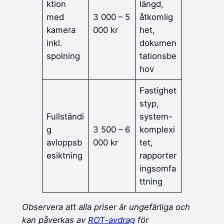
ktion
längd,
med
3 000 – 5
åtkomlig
kamera
000 kr
het,
inkl.
dokumen
spolning
tationsbe
hov
Fastighet
styp,
Fullständi
system-
g
3 500 – 6
komplexi
avloppsb
000 kr
tet,
esiktning
rapporter
ingsomfa
ttning
Observera att alla priser är ungefärliga och
kan påverkas av
ROT-avdrag
för