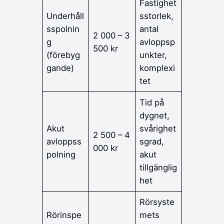
Fastighet
Underhåll
sstorlek,
sspolnin
antal
2 000 – 3
g
avloppsp
500 kr
(förebyg
unkter,
gande)
komplexi
tet
Tid på
dygnet,
Akut
svårighet
2 500 – 4
avloppss
sgrad,
000 kr
polning
akut
tillgänglig
het
Rörsyste
Rörinspe
mets