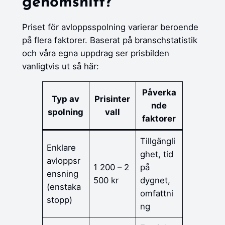
genomsnitt?
Priset för avloppsspolning varierar beroende
på flera faktorer. Baserat på branschstatistik
och våra egna uppdrag ser prisbilden
vanligtvis ut så här:
Påverka
Typ av
Prisinter
nde
spolning
vall
faktorer
Tillgängli
Enklare
ghet, tid
avloppsr
1 200 – 2
på
ensning
500 kr
dygnet,
(enstaka
omfattni
stopp)
ng