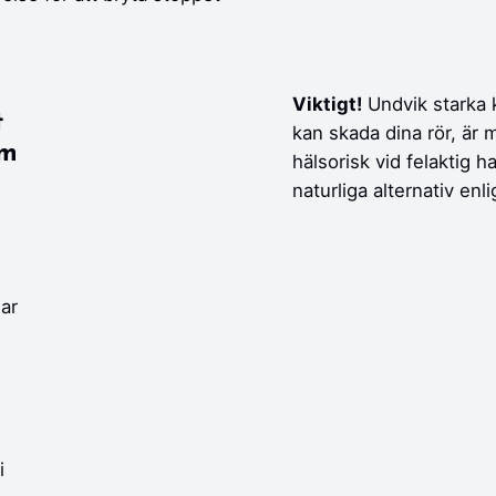
Viktigt!
Undvik starka k
t
kan skada dina rör, är m
sm
hälsorisk vid felaktig
naturliga alternativ en
ar
i