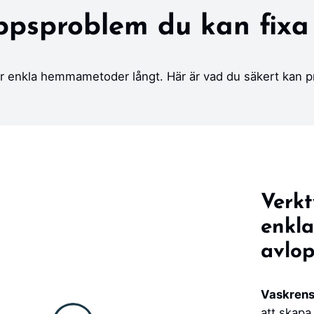
ppsproblem du kan fixa 
r enkla hemmametoder långt. Här är vad du säkert kan pr
Verkt
enkla
avlo
Vaskrens
att skapa