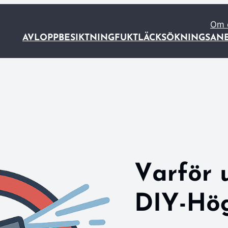
Om 
AVLOPP
BESIKTNING
FUKT
LÄCKSÖKNING
SAN