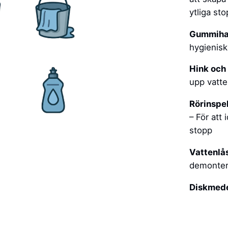
ytliga st
Gummiha
hygienisk
Hink och 
upp vatt
Rörinspe
– För att 
stopp
Vattenlå
demonter
Diskmed