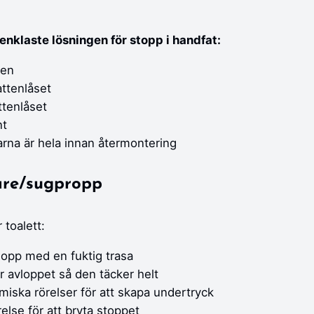
enklaste lösningen för stopp i handfat:
nen
attenlåset
ttenlåset
nt
arna är hela innan återmontering
are/sugpropp
 toalett:
lopp med en fuktig trasa
 avloppet så den täcker helt
miska rörelser för att skapa undertryck
lse för att bryta stoppet