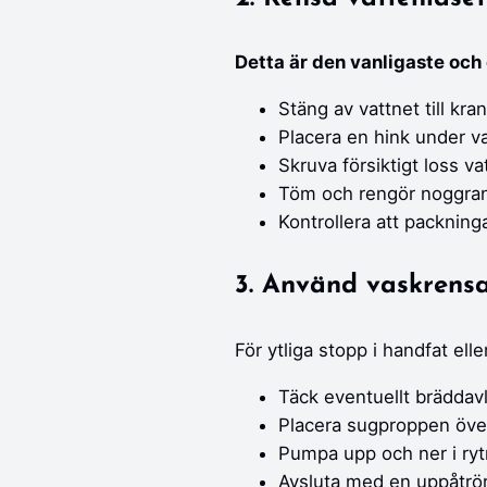
Detta är den vanligaste och 
Stäng av vattnet till kra
Placera en hink under v
Skruva försiktigt loss va
Töm och rengör noggra
Kontrollera att packning
3. Använd vaskrens
För ytliga stopp i handfat eller
Täck eventuellt bräddav
Placera sugproppen över
Pumpa upp och ner i ryt
Avsluta med en uppåtröre