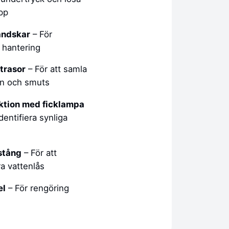
opp
ndskar
– För
 hantering
trasor
– För att samla
en och smuts
ktion med ficklampa
identifiera synliga
stång
– För att
a vattenlås
el
– För rengöring