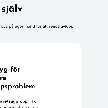
själv
ova på egen hand för att rensa avlopp:
yg för
re
ppsproblem
are/sugpropp
– För
 undertryck och lösa